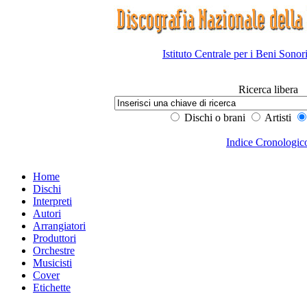
Istituto Centrale per i Beni Sonor
Ricerca libera
Dischi o brani
Artisti
Indice Cronologic
Home
Dischi
Interpreti
Autori
Arrangiatori
Produttori
Orchestre
Musicisti
Cover
Etichette