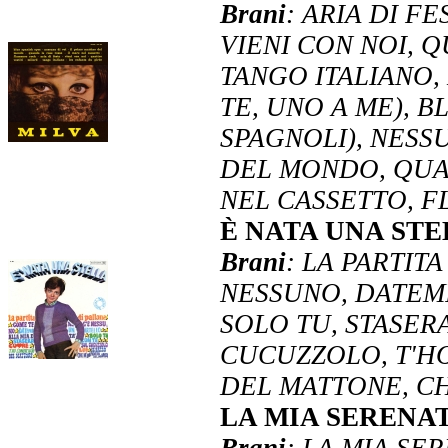
Brani
: ARIA DI F
VIENI CON NOI, Q
TANGO ITALIANO,
TE, UNO A ME), B
SPAGNOLI), NESSU
DEL MONDO, QUA
NEL CASSETTO, 
È NATA UNA ST
Brani
: LA PARTIT
NESSUNO, DATEMI
SOLO TU, STASER
CUCUZZOLO, T'HO
DEL MATTONE, C
LA MIA SERENA
Brani
: LA MIA SE