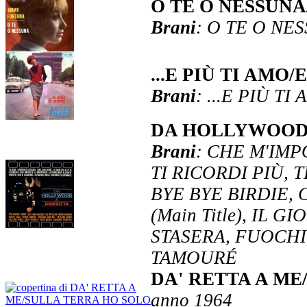
O TE O NESSUNA
Brani
: O TE O NE
...E PIÙ TI AM
Brani
: ...E PIÙ T
DA HOLLYWOOD
Brani
: CHE M'IM
TI RICORDI PIÙ, 
BYE BYE BIRDIE,
(Main Title), IL 
STASERA, FUOCHI
TAMOURÉ
DA' RETTA A ME
anno 1964