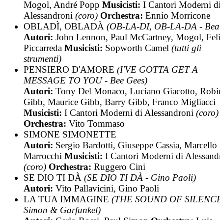
Mogol, André Popp
Musicisti:
I Cantori Moderni d
Alessandroni
(coro)
Orchestra:
Ennio Morricone
OBLADÌ, OBLADÀ
(OB-LA-DI, OB-LA-DA - Beat
Autori:
John Lennon, Paul McCartney, Mogol, Fel
Piccarreda
Musicisti:
Sopworth Camel
(tutti gli
strumenti)
PENSIERO D'AMORE
(I'VE GOTTA GET A
MESSAGE TO YOU - Bee Gees)
Autori:
Tony Del Monaco, Luciano Giacotto, Robi
Gibb, Maurice Gibb, Barry Gibb, Franco Migliacci
Musicisti:
I Cantori Moderni di Alessandroni
(coro)
Orchestra:
Vito Tommaso
SIMONE SIMONETTE
Autori:
Sergio Bardotti, Giuseppe Cassia, Marcello
Marrocchi
Musicisti:
I Cantori Moderni di Alessand
(coro)
Orchestra:
Ruggero Cini
SE DIO TI DÀ
(SE DIO TI DÀ - Gino Paoli)
Autori:
Vito Pallavicini, Gino Paoli
LA TUA IMMAGINE
(THE SOUND OF SILENCE
Simon & Garfunkel)