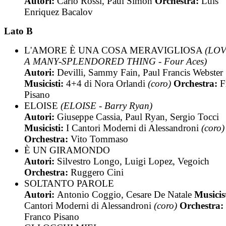
Autori:
Carlo Rossi, Paul Simon
Orchestra:
Luis
Enriquez Bacalov
Lato B
L'AMORE È UNA COSA MERAVIGLIOSA
(LOV
A MANY-SPLENDORED THING - Four Aces)
Autori:
Devilli, Sammy Fain, Paul Francis Webster
Musicisti:
4+4 di Nora Orlandi
(coro)
Orchestra:
F
Pisano
ELOISE
(ELOISE - Barry Ryan)
Autori:
Giuseppe Cassia, Paul Ryan, Sergio Tocci
Musicisti:
I Cantori Moderni di Alessandroni
(coro)
Orchestra:
Vito Tommaso
È UN GIRAMONDO
Autori:
Silvestro Longo, Luigi Lopez, Vegoich
Orchestra:
Ruggero Cini
SOLTANTO PAROLE
Autori:
Antonio Coggio, Cesare De Natale
Musicis
Cantori Moderni di Alessandroni
(coro)
Orchestra:
Franco Pisano