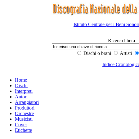
Istituto Centrale per i Beni Sonor
Ricerca libera
Dischi o brani
Artisti
Indice Cronologic
Home
Dischi
Interpreti
Autori
Arrangiatori
Produttori
Orchestre
Musicisti
Cover
Etichette