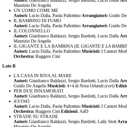
Autori:
Gianfranco Baldazzi, Sergio Bardotti, Lucio Dalla
Arr
Maurizio De Angelis
UN UOMO COME ME
Autori:
Lucio Dalla, Paola Pallottino
Arrangiatori:
Guido De 
IL BAMBINO DI FUMO
Autori:
Lucio Dalla, Paola Pallottino
Arrangiatori:
Guido De 
IL COLONNELLO
Autori:
Gianfranco Baldazzi, Sergio Bardotti, Lucio Dalla
Arr
Maurizio De Angelis
IL GIGANTE E LA BAMBINA
(IL GIGANTE E LA BAMBINA
Autori:
Lucio Dalla, Paola Pallottino
Musicisti:
I Cantori Mod
Orchestra:
Ruggero Cini
Lato B
LA CASA IN RIVA AL MARE
Autori:
Gianfranco Baldazzi, Sergio Bardotti, Lucio Dalla
Arr
Guido De Angelis
Musicisti:
4+4 di Nora Orlandi
(cori)
Edizi
PER DUE INNAMORATI
Autori:
Gianfranco Baldazzi, Sergio Bardotti, Lucio Dalla
Arr
4/3/1943
Autori:
Lucio Dalla, Paola Pallottino
Musicisti:
I Cantori Mod
Orchestra:
Ruggero Cini
Edizioni:
AdD
STRADE SU STRADE
Autori:
Gianfranco Baldazzi, Sergio Bardotti, Lally Stott
Arra
Maurizio De Angelis