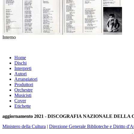
Interno
Home
Dischi
Interpreti
Autori
Arrangiatori
Produttori
Orchestre
Musicisti
Cover
Etichette
aggiornamento 2021 - DISCOGRAFIA NAZIONALE DELL
Ministero della Cultura
|
Direzione Generale Biblioteche e Diritto d'A