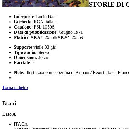
STORIE DI 
Interprete
: Lucio Dalla
Etichetta
: RCA Italiana
Catalogo
: PSL 10506
Data di pubblicazione
: Giugno 1971
Matrici
: AKAY 25858/AKAY 25859
Supporto
:vinile 33 giri
Tipo audio
: Stereo
Dimensioni
: 30 cm.
Facciate
: 2
Note
: Illustrazione in copertina di Armani / Registrato da Fra
Torna indietro
Brani
Lato A
ITACA