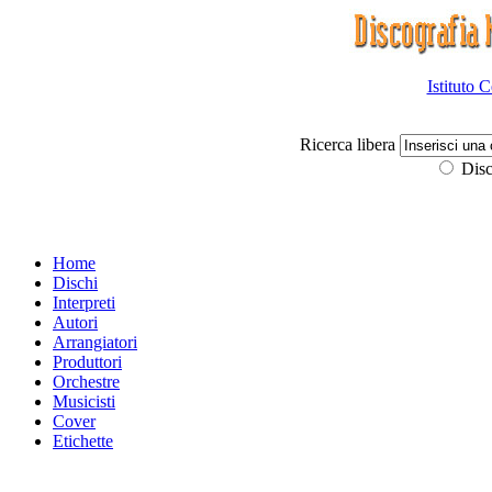
Istituto 
Ricerca libera
Disc
Home
Dischi
Interpreti
Autori
Arrangiatori
Produttori
Orchestre
Musicisti
Cover
Etichette