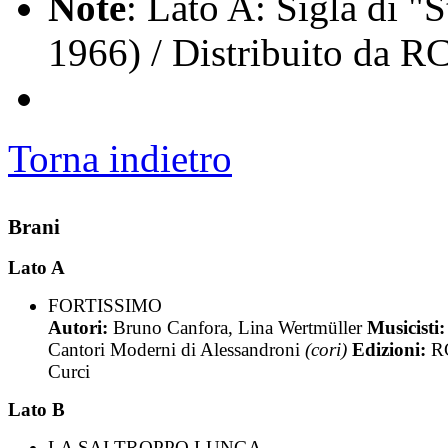
Note
: Lato A: Sigla di "
1966) / Distribuito da R
Torna indietro
Brani
Lato A
FORTISSIMO
Autori:
Bruno Canfora, Lina Wertmüller
Musicisti
Cantori Moderni di Alessandroni
(cori)
Edizioni:
R
Curci
Lato B
LA SAI TROPPO LUNGA