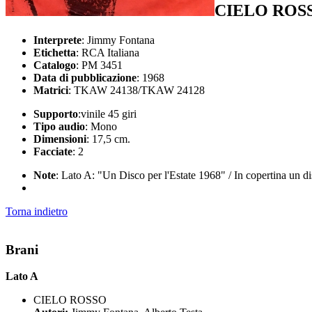
CIELO ROS
Interprete
: Jimmy Fontana
Etichetta
: RCA Italiana
Catalogo
: PM 3451
Data di pubblicazione
: 1968
Matrici
: TKAW 24138/TKAW 24128
Supporto
:vinile 45 giri
Tipo audio
: Mono
Dimensioni
: 17,5 cm.
Facciate
: 2
Note
: Lato A: "Un Disco per l'Estate 1968" / In copertina un 
Torna indietro
Brani
Lato A
CIELO ROSSO