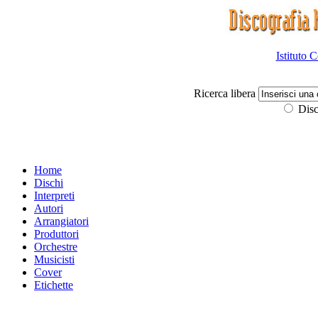
Istituto 
Ricerca libera
Disc
Home
Dischi
Interpreti
Autori
Arrangiatori
Produttori
Orchestre
Musicisti
Cover
Etichette