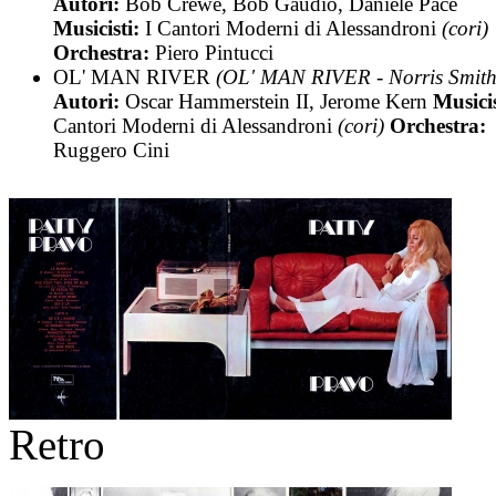
Autori:
Bob Crewe, Bob Gaudio, Daniele Pace
Musicisti:
I Cantori Moderni di Alessandroni
(cori)
Orchestra:
Piero Pintucci
OL' MAN RIVER
(OL' MAN RIVER - Norris Smith
Autori:
Oscar Hammerstein II, Jerome Kern
Musici
Cantori Moderni di Alessandroni
(cori)
Orchestra:
Ruggero Cini
Retro