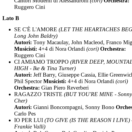
Cantori Moderni di Alessandroni
(cori)
Orchestra:
Ruggero Cini
Lato B
SE C'È L'AMORE
(LET THE HEARTACHES BEG
Long John Baldry)
Autori:
Tony Macaulay, John Macleod, Franco Migl
Musicisti:
4+4 di Nora Orlandi
(cori)
Orchestra:
Ruggero Cini
CI AMIAMO TROPPO
(RIVER DEEP, MOUNTA
HIGH - Ike & Tina Turner)
Autori:
Jeff Barry, Giuseppe Cassia, Ellie Greenwic
Phil Spector
Musicisti:
4+4 di Nora Orlandi
(cori)
Orchestra:
Gian Piero Reverberi
RAGAZZO TRISTE
(BUT YOU'RE MINE - Sonn
Cher)
Autori:
Gianni Boncompagni, Sonny Bono
Orches
Carlo Pes
IO PER LUI
(TO GIVE (IS THE REASON I LIVE) 
Frankie Valli)