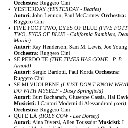
Orchestra:
Ruggero Cini
YESTERDAY
(YESTERDAY - Beatles)
Autori:
John Lennon, Paul McCartney
Orchestra:
Ruggero Cini
FIVE FOOT TWO, EYES OF BLUE
(FIVE FOTT
TWO, EYES OF BLUE - California Ramblers, Dea
Martin)
Autori:
Ray Henderson, Sam M. Lewis, Joe Young
Orchestra:
Ruggero Cini
SE PERDO TE
(THE TIMES HAS COME - P. P.
Arnold)
Autori:
Sergio Bardotti, Paul Korda
Orchestra:
Ruggero Cini
SE MI VUOI BENE
(I JUST DON'T KNOW WHA
DO WITH MYSELF - Dusty Springfield)
Autori:
Burt Bacharach, Giuseppe Cassia, Hal Davi
Musicisti:
I Cantori Moderni di Alessandroni
(cori)
Orchestra:
Ruggero Cini
QUI E LÀ
(HOLY COW - Lee Dorsey)
Autori:
Aina Diversi, Allen Toussaint
Musicisti:
I