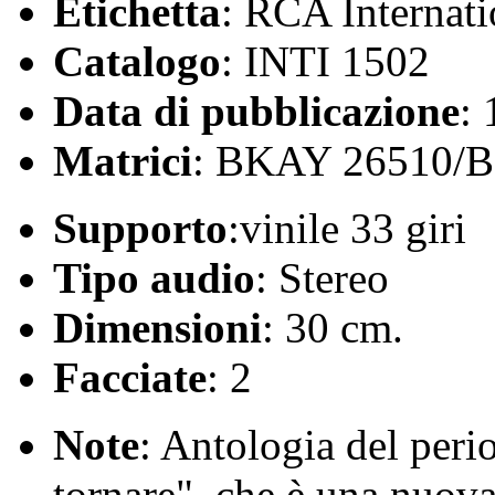
Etichetta
: RCA Internati
Catalogo
: INTI 1502
Data di pubblicazione
:
Matrici
: BKAY 26510/
Supporto
:vinile 33 giri
Tipo audio
: Stereo
Dimensioni
: 30 cm.
Facciate
: 2
Note
: Antologia del peri
tornare", che è una nuova