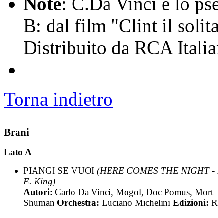
Note
: C.Da Vinci è lo ps
B: dal film "Clint il soli
Distribuito da RCA Itali
Torna indietro
Brani
Lato A
PIANGI SE VUOI
(HERE COMES THE NIGHT - 
E. King)
Autori:
Carlo Da Vinci, Mogol, Doc Pomus, Mort
Shuman
Orchestra:
Luciano Michelini
Edizioni:
R