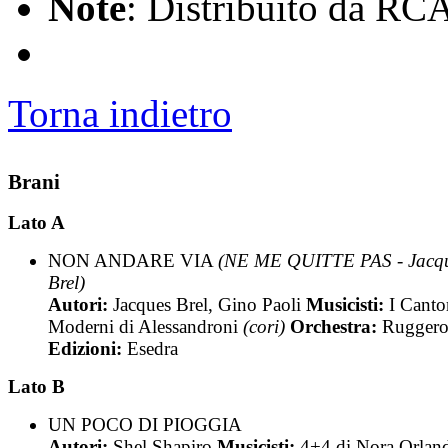
Note
: Distribuito da RC
Torna indietro
Brani
Lato A
NON ANDARE VIA
(NE ME QUITTE PAS - Jacq
Brel)
Autori:
Jacques Brel, Gino Paoli
Musicisti:
I Canto
Moderni di Alessandroni
(cori)
Orchestra:
Ruggero
Edizioni:
Esedra
Lato B
UN POCO DI PIOGGIA
Autori:
Shel Shapiro
Musicisti:
4+4 di Nora Orlan