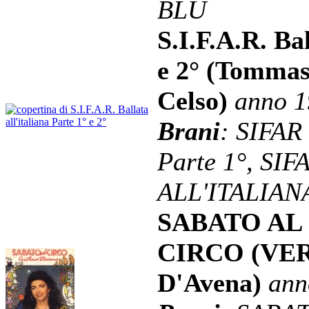
BLU
S.I.F.A.R. Bal
e 2° (Tommas
Celso)
anno 1
Brani
: SIFAR
Parte 1°, SI
ALL'ITALIANA
SABATO AL
CIRCO (VERS
D'Avena)
ann