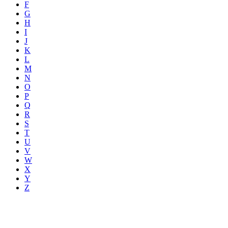
F
G
H
I
J
K
L
M
N
O
P
Q
R
S
T
U
V
W
X
Y
Z