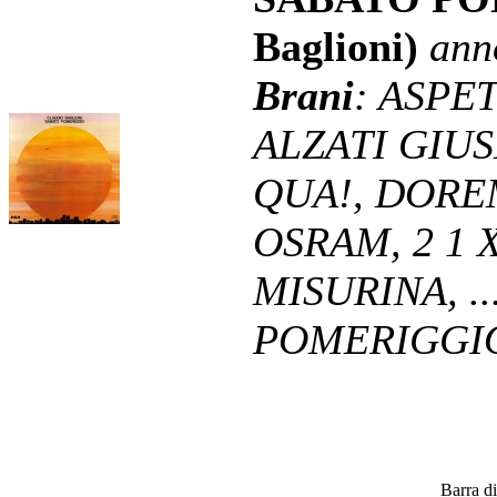
Baglioni)
ann
Brani
: ASPET
ALZATI GIU
QUA!, DORE
OSRAM, 2 1 X
MISURINA, .
POMERIGGI
Barra di