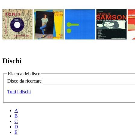
Dischi
Ricerca del disco
Disco da ricercare
Tutti i dischi
A
B
C
D
E