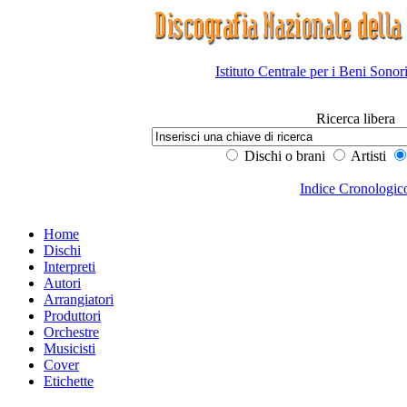
Istituto Centrale per i Beni Sonor
Ricerca libera
Dischi o brani
Artisti
Indice Cronologic
Home
Dischi
Interpreti
Autori
Arrangiatori
Produttori
Orchestre
Musicisti
Cover
Etichette