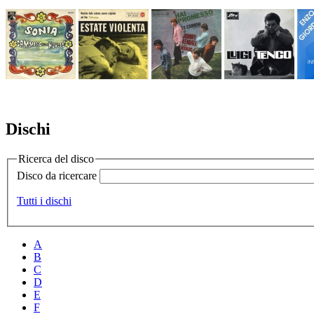
Dischi
Ricerca del disco
Disco da ricercare
Tutti i dischi
A
B
C
D
E
F