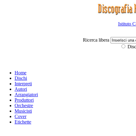
Istituto 
Ricerca libera
Disc
Home
Dischi
Interpreti
Autori
Arrangiatori
Produttori
Orchestre
Musicisti
Cover
Etichette