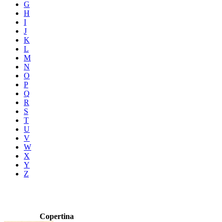
G
H
I
J
K
L
M
N
O
P
Q
R
S
T
U
V
W
X
Y
Z
Copertina