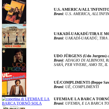
U.S. AMERICA/ALL'INFINITO 
Brani
: U.S. AMERICA, ALL'INFI
UAKADÍ-UAKADÙ/TIRA E MOLL
Brani
: UAKADÌ-UAKADÙ, TIRA
UDO JÜRGENS (Udo Jurgens)
Brani
: ADAGIO DI ALBINONI, 
SARÀ, PER VIVERE, AMO TE, I
UÈ/COMPLIMENTI (Beppe Savo
Brani
: UÈ, COMPLIMENTI
UFEMIA/E LA BARCA TORNÒ S
Brani
: UFEMIA, E LA BARCA T