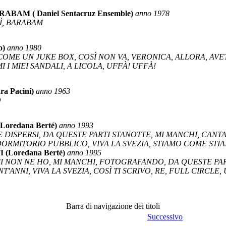
AM ( Daniel Sentacruz Ensemble)
anno 1978
Ì, BARABAM
o)
anno 1980
EI COME UN JUKE BOX, COSÌ NON VA, VERONICA, ALLORA, AV
 I MIEI SANDALI, A LICOLA, UFFÀ! UFFÀ!
 Pacini)
anno 1963
O
oredana Berté)
anno 1993
 DISPERSI, DA QUESTE PARTI STANOTTE, MI MANCHI, CANT
ORMITORIO PUBBLICO, VIVA LA SVEZIA, STIAMO COME STI
Loredana Berté)
anno 1995
ICI NON NE HO, MI MANCHI, FOTOGRAFANDO, DA QUESTE PA
'ANNI, VIVA LA SVEZIA, COSÌ TI SCRIVO, RE, FULL CIRCLE
Barra di navigazione dei titoli
Successivo