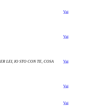
Vai
Vai
R LEI, IO STO CON TE, COSA
Vai
Vai
Vai