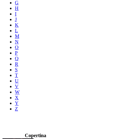
G
H
I
J
K
L
M
N
O
P
Q
R
S
T
U
V
W
X
Y
Z
Copertina