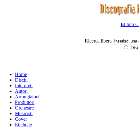
Istituto 
Ricerca libera
Disc
Home
Dischi
Interpreti
Autori
Arrangiatori
Produttori
Orchestre
Musicisti
Cover
Etichette