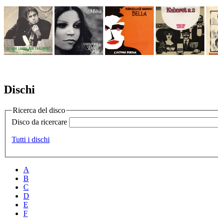
Dischi
Ricerca del disco
Disco da ricercare
Tutti i dischi
A
B
C
D
E
F