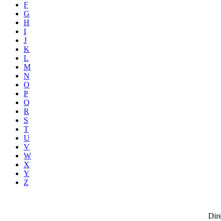
F
G
H
I
J
K
L
M
N
O
P
Q
R
S
T
U
V
W
X
Y
Z
Dire