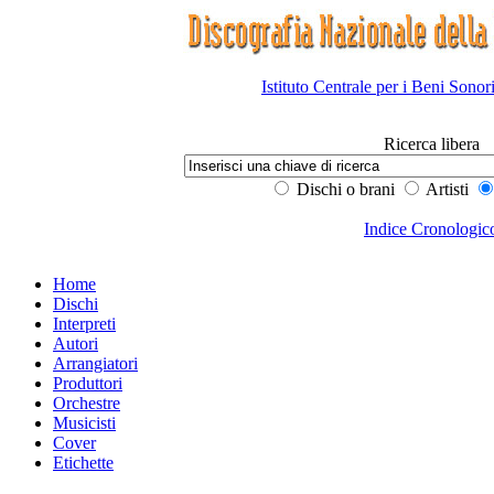
Istituto Centrale per i Beni Sonor
Ricerca libera
Dischi o brani
Artisti
Indice Cronologic
Home
Dischi
Interpreti
Autori
Arrangiatori
Produttori
Orchestre
Musicisti
Cover
Etichette