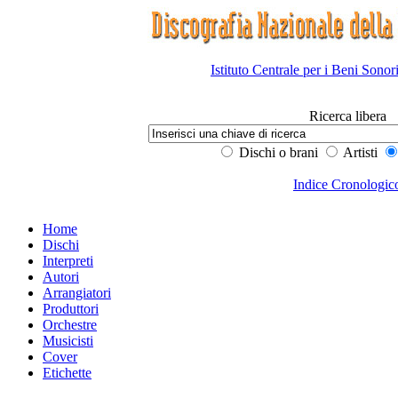
Istituto Centrale per i Beni Sonor
Ricerca libera
Dischi o brani
Artisti
Indice Cronologic
Home
Dischi
Interpreti
Autori
Arrangiatori
Produttori
Orchestre
Musicisti
Cover
Etichette