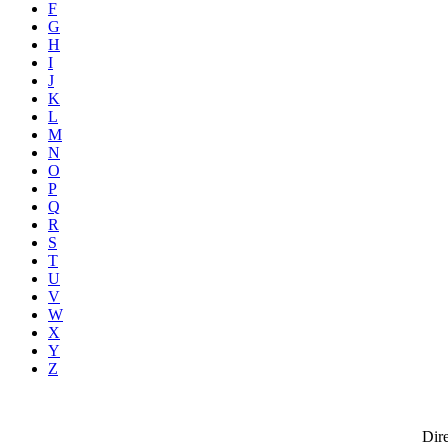
F
G
H
I
J
K
L
M
N
O
P
Q
R
S
T
U
V
W
X
Y
Z
Dire