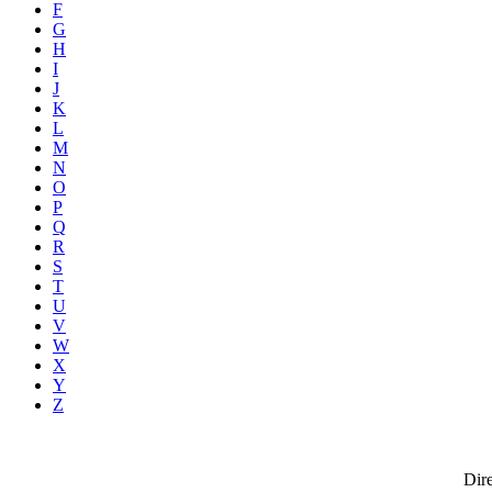
F
G
H
I
J
K
L
M
N
O
P
Q
R
S
T
U
V
W
X
Y
Z
Dire