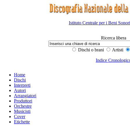
Istituto Centrale per i Beni Sonor
Ricerca libera
Dischi o brani
Artisti
Indice Cronologic
Home
Dischi
Interpreti
Autori
Arrangiatori
Produttori
Orchestre
Musicisti
Cover
Etichette