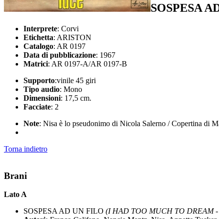
SOSPESA AD
Interprete
: Corvi
Etichetta
: ARISTON
Catalogo
: AR 0197
Data di pubblicazione
: 1967
Matrici
: AR 0197-A/AR 0197-B
Supporto
:vinile 45 giri
Tipo audio
: Mono
Dimensioni
: 17,5 cm.
Facciate
: 2
Note
: Nisa è lo pseudonimo di Nicola Salerno / Copertina di Mar
Torna indietro
Brani
Lato A
SOSPESA AD UN FILO
(I HAD TOO MUCH TO DREAM - El