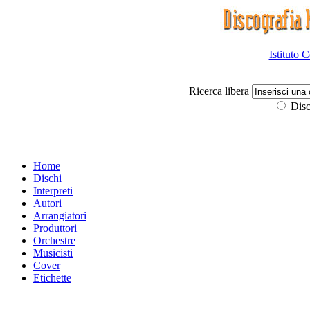
Istituto 
Ricerca libera
Disc
Home
Dischi
Interpreti
Autori
Arrangiatori
Produttori
Orchestre
Musicisti
Cover
Etichette