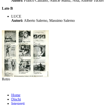
Autori:
Franco Califano, Nancie Mantz, Nisa, Annette Tucker
Lato B
LUCE
Autori:
Alberto Salerno, Massimo Salerno
Retro
Home
Dischi
Interpreti