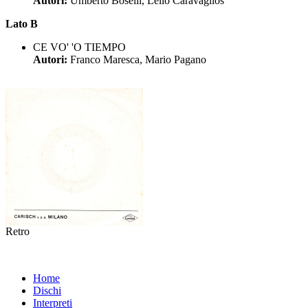
Autori:
Umberto Boselli, Lello Caravaglios
Lato B
CE VO' 'O TIEMPO
Autori:
Franco Maresca, Mario Pagano
Retro
Home
Dischi
Interpreti