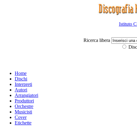
Istituto 
Ricerca libera
Disc
Home
Dischi
Interpreti
Autori
Arrangiatori
Produttori
Orchestre
Musicisti
Cover
Etichette