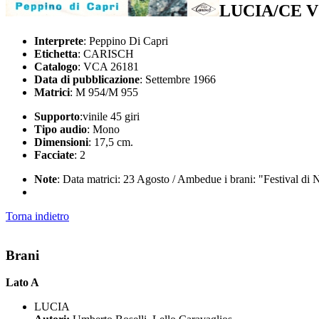
LUCIA/CE V
Interprete
: Peppino Di Capri
Etichetta
: CARISCH
Catalogo
: VCA 26181
Data di pubblicazione
: Settembre 1966
Matrici
: M 954/M 955
Supporto
:vinile 45 giri
Tipo audio
: Mono
Dimensioni
: 17,5 cm.
Facciate
: 2
Note
: Data matrici: 23 Agosto / Ambedue i brani: "Festival di 
Torna indietro
Brani
Lato A
LUCIA