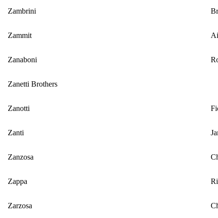
Zambrini
B
Zammit
A
Zanaboni
Ro
Zanetti Brothers
Zanotti
Fi
Zanti
Ja
Zanzosa
C
Zappa
Ri
Zarzosa
C