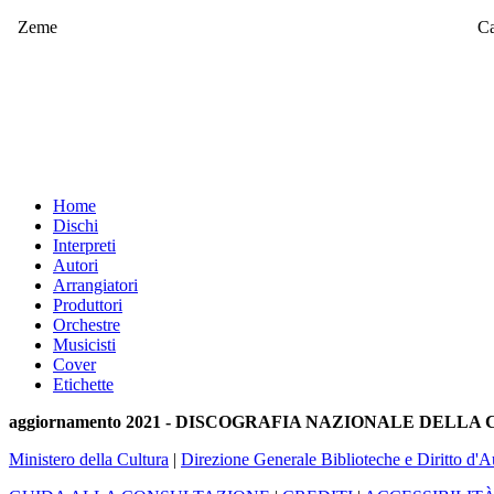
Zeme
Ca
Home
Dischi
Interpreti
Autori
Arrangiatori
Produttori
Orchestre
Musicisti
Cover
Etichette
aggiornamento 2021 - DISCOGRAFIA NAZIONALE DELL
Ministero della Cultura
|
Direzione Generale Biblioteche e Diritto d'A