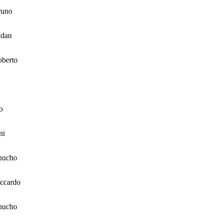
runo
idan
berto
o
ni
hucho
ccardo
hucho