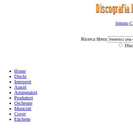
Istituto 
Ricerca libera
Disc
Home
Dischi
Interpreti
Autori
Arrangiatori
Produttori
Orchestre
Musicisti
Cover
Etichette