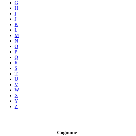
G
H
I
J
K
L
M
N
O
P
Q
R
S
T
U
V
W
X
Y
Z
Cognome