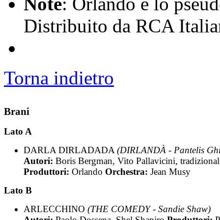
Note
: Orlando è lo pseud
Distribuito da RCA Itali
Torna indietro
Brani
Lato A
DARLA DIRLADADA
(DIRLANDÀ - Pantelis Ghi
Autori:
Boris Bergman, Vito Pallavicini, tradizional
Produttori:
Orlando
Orchestra:
Jean Musy
Lato B
ARLECCHINO
(THE COMEDY - Sandie Shaw)
Autori:
Paolo Dossena, Shel Shapiro
Produttori:
P