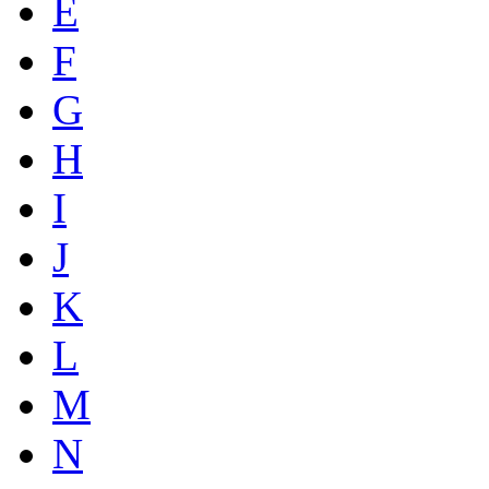
E
F
G
H
I
J
K
L
M
N