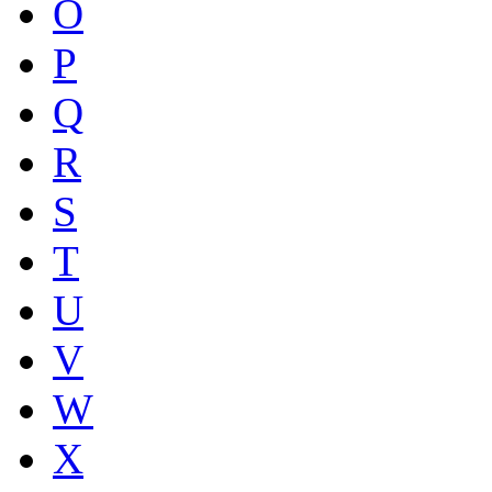
O
P
Q
R
S
T
U
V
W
X