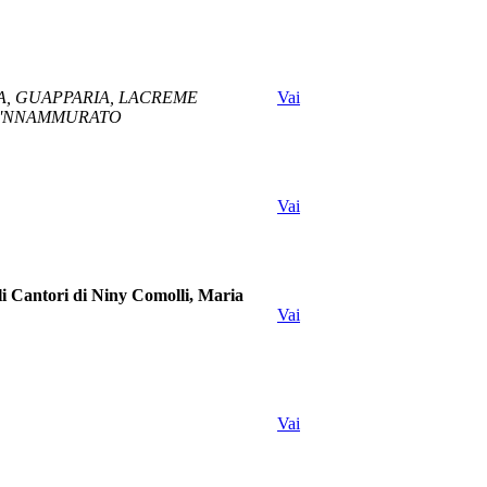
, GUAPPARIA, LACREME
Vai
TO 'NNAMMURATO
Vai
Cantori di Niny Comolli, Maria
Vai
Vai