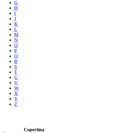
G
H
I
J
K
L
M
N
O
P
Q
R
S
T
U
V
W
X
Y
Z
Copertina