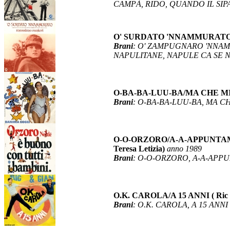
CAMPÀ, RIDO, QUANDO IL SIPA
O' SURDATO 'NNAMMURATO (
Brani
: O' ZAMPUGNARO 'NNA
NAPULITANE, NAPULE CA SE N
O-BA-BA-LUU-BA/MA CHE MI F
Brani
: O-BA-BA-LUU-BA, MA CH
O-O-ORZORO/A-A-APPUNTAMENTO (L
Teresa Letizia)
anno 1989
Brani
: O-O-ORZORO, A-A-APPUNT
O.K. CAROLA/A 15 ANNI ( Ric 
Brani
: O.K. CAROLA, A 15 ANNI