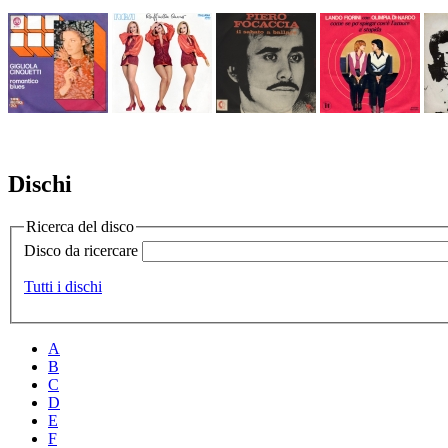
Dischi
Ricerca del disco
Disco da ricercare
Tutti i dischi
A
B
C
D
E
F