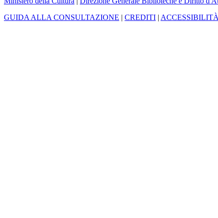
Ministero della Cultura
|
Direzione Generale Biblioteche e Diritto d'A
GUIDA ALLA CONSULTAZIONE
|
CREDITI
|
ACCESSIBILIT