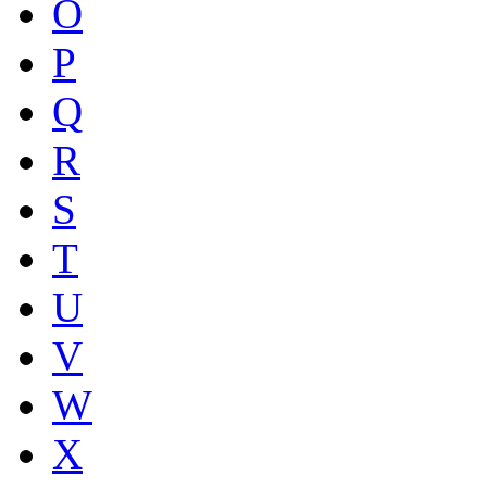
O
P
Q
R
S
T
U
V
W
X