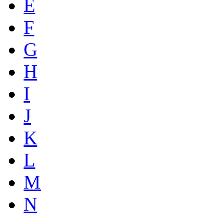
E
F
G
H
I
J
K
L
M
N