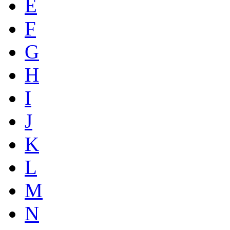
E
F
G
H
I
J
K
L
M
N