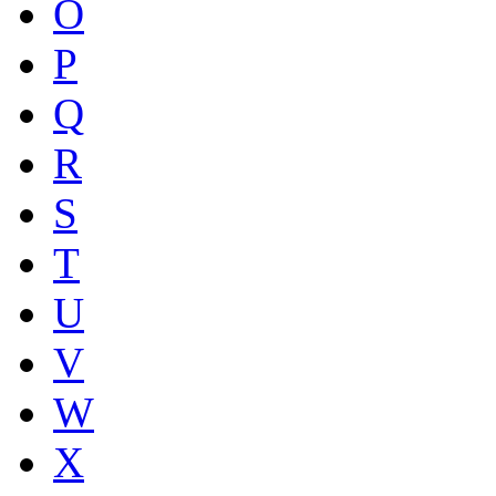
O
P
Q
R
S
T
U
V
W
X