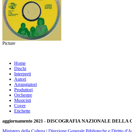
Picture
Home
Dischi
Interpreti
Autori
Arrangiatori
Produttori
Orchestre
Musicisti
Cover
Etichette
aggiornamento 2021 - DISCOGRAFIA NAZIONALE DELL
Ministero della Cultura
|
Direzione Generale Biblioteche e Diritto d'A