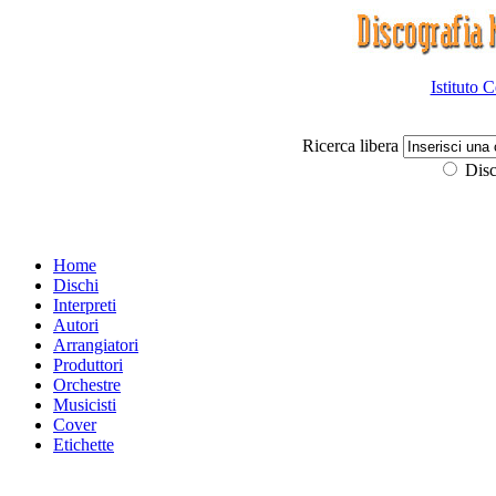
Istituto 
Ricerca libera
Disc
Home
Dischi
Interpreti
Autori
Arrangiatori
Produttori
Orchestre
Musicisti
Cover
Etichette