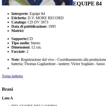
EQUIPE 84
Interprete
: Equipe 84
Etichetta
: D.V. MORE RECORD
Catalogo
: CD DV 5873
Data di pubblicazione
: 1995
Matrici
:
Supporto
:CD
Tipo audio
: Stereo
Dimensioni
: 12 cm.
Facciate
: 2
Note
: Registrazione dal vivo - Coordinamnento alla produzion
batteria; Thomas Gagliardone - tastiere; Victor Sogliani - bass
Torna indietro
Brani
Lato A