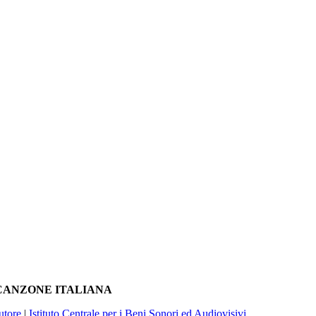
A CANZONE ITALIANA
utore
|
Istituto Centrale per i Beni Sonori ed Audiovisivi