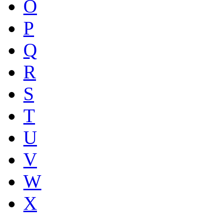
O
P
Q
R
S
T
U
V
W
X