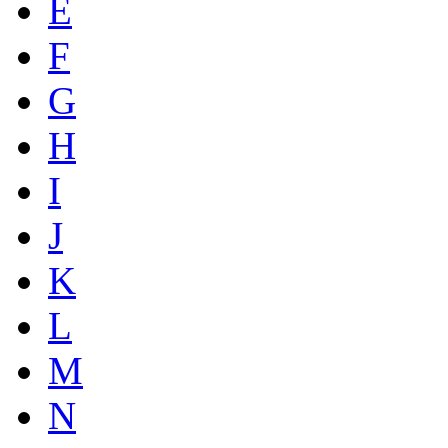
E
F
G
H
I
J
K
L
M
N