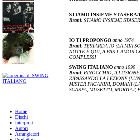
STIAMO INSIEME STASERA
Brani
: STIAMO INSIEME STAS
IO TI PROPONGO
anno 1974
Brani
: TESTARDA IO (LA MIA S
NOTTE È QUI, A FAR L'AMOR 
COMPLESSI
SWING ITALIANO
anno 1999
Brani
: PINOCCHIO, ILLUSIONE
RIPASSANDO LA LEZIONE (LUNG
MISTER PAGANINI, DOMANI (LA
SCARPA, MUSETTO, MORITAT, 
Home
Dischi
Interpreti
Autori
Arrangiatori
Produttori