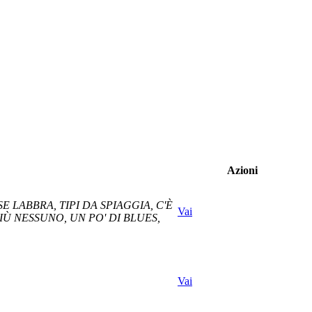
Azioni
 LABBRA, TIPI DA SPIAGGIA, C'È
Vai
Ù NESSUNO, UN PO' DI BLUES,
Vai