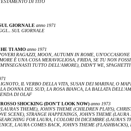
 TESTAMENTO DI TITO
..SUL GIORNALE
anno 1971
GGI... SUL GIORNALE
CHE TI AMO
anno 1971
OVERI RAGAZZI, MOON, AUTUMN IN ROME, UN'OCCASIONE PE
'AMORE È UNA COSA MERAVIGLIOSA, FRIDA, SE TU NON FOSSI
(M'INSEGNASTI TUTTO DELL'AMORE), DIDN'T WE, SPAGHETTI
971
E IGNOTO, IL VERBO DELLA VITA, SUSAN DEI MARINAI, O MAP
 DONNA DEL SUD, LA ROSA BIANCA, LA BALLATA DELL'AM
GENDA DI OLAF
E ROSSO SHOCKING (DON'T LOOK NOW)
anno 1973
 (LAURA'S THEME), JOHN'S THEME (CHILDREN PLAYS), CHRI
OVE SCENE), STRANGE HAPPENINGS, JOHN'S THEME (LAURA L
SEARCHING FOR LAURA, I COLORI DI DICEMBRE (LAURA'S 
NICE, LAURA COMES BACK, JOHN'S THEME (FLASHBACKS), I