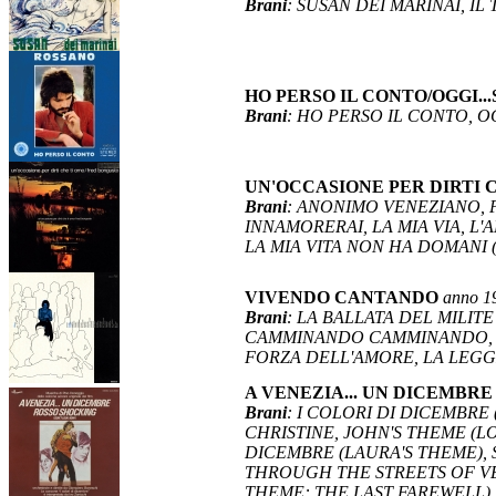
Brani
: SUSAN DEI MARINAI, IL
HO PERSO IL CONTO/OGGI.
Brani
: HO PERSO IL CONTO, O
UN'OCCASIONE PER DIRTI 
Brani
: ANONIMO VENEZIANO, P
INNAMORERAI, LA MIA VIA, L
LA MIA VITA NON HA DOMANI 
VIVENDO CANTANDO
anno 1
Brani
: LA BALLATA DEL MILIT
CAMMINANDO CAMMINANDO, LA
FORZA DELL'AMORE, LA LEG
A VENEZIA... UN DICEMBR
Brani
: I COLORI DI DICEMBRE
CHRISTINE, JOHN'S THEME (L
DICEMBRE (LAURA'S THEME), 
THROUGH THE STREETS OF VE
THEME: THE LAST FAREWELL)