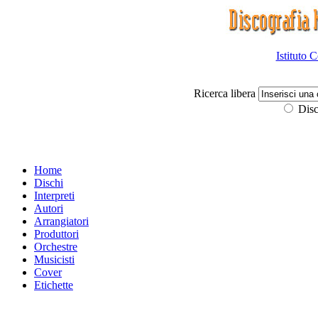
Istituto 
Ricerca libera
Disc
Home
Dischi
Interpreti
Autori
Arrangiatori
Produttori
Orchestre
Musicisti
Cover
Etichette