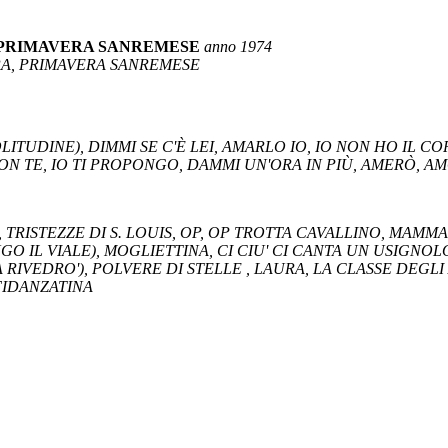
/PRIMAVERA SANREMESE
anno 1974
ERA, PRIMAVERA SANREMESE
OLITUDINE), DIMMI SE C'È LEI, AMARLO IO, IO NON HO IL C
CON TE, IO TI PROPONGO, DAMMI UN'ORA IN PIÙ, AMERÒ, AM
, TRISTEZZE DI S. LOUIS, OP, OP TROTTA CAVALLINO, MAMM
O IL VIALE), MOGLIETTINA, CI CIU' CI CANTA UN USIGNOL
 RIVEDRO'), POLVERE DI STELLE , LAURA, LA CLASSE DEGLI
FIDANZATINA