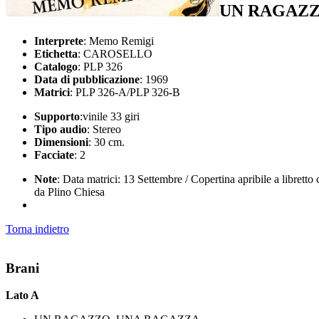
UN RAGAZZ
Interprete
: Memo Remigi
Etichetta
: CAROSELLO
Catalogo
: PLP 326
Data di pubblicazione
: 1969
Matrici
: PLP 326-A/PLP 326-B
Supporto
:vinile 33 giri
Tipo audio
: Stereo
Dimensioni
: 30 cm.
Facciate
: 2
Note
: Data matrici: 13 Settembre / Copertina apribile a libretto
da Plino Chiesa
Torna indietro
Brani
Lato A