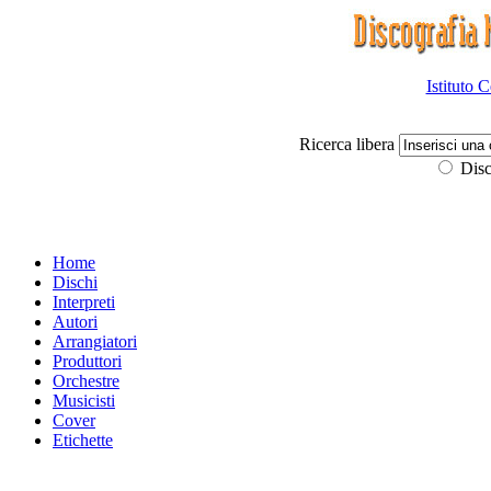
Istituto 
Ricerca libera
Disc
Home
Dischi
Interpreti
Autori
Arrangiatori
Produttori
Orchestre
Musicisti
Cover
Etichette