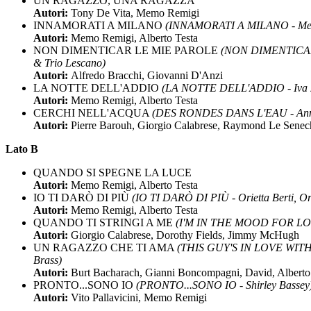
UN RAGAZZO, UNA RAGAZZA
Autori:
Tony De Vita, Memo Remigi
INNAMORATI A MILANO
(INNAMORATI A MILANO - Me
Autori:
Memo Remigi, Alberto Testa
NON DIMENTICAR LE MIE PAROLE
(NON DIMENTICAR 
& Trio Lescano)
Autori:
Alfredo Bracchi, Giovanni D'Anzi
LA NOTTE DELL'ADDIO
(LA NOTTE DELL'ADDIO - Iva Z
Autori:
Memo Remigi, Alberto Testa
CERCHI NELL'ACQUA
(DES RONDES DANS L'EAU - Annie 
Autori:
Pierre Barouh, Giorgio Calabrese, Raymond Le Senec
Lato B
QUANDO SI SPEGNE LA LUCE
Autori:
Memo Remigi, Alberto Testa
IO TI DARÒ DI PIÙ
(IO TI DARÒ DI PIÙ - Orietta Berti, Or
Autori:
Memo Remigi, Alberto Testa
QUANDO TI STRINGI A ME
(I'M IN THE MOOD FOR LOVE
Autori:
Giorgio Calabrese, Dorothy Fields, Jimmy McHugh
UN RAGAZZO CHE TI AMA
(THIS GUY'S IN LOVE WITH 
Brass)
Autori:
Burt Bacharach, Gianni Boncompagni, David, Alberto
PRONTO...SONO IO
(PRONTO...SONO IO - Shirley Bassey
Autori:
Vito Pallavicini, Memo Remigi