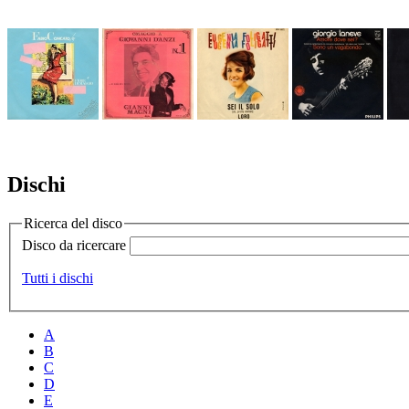
Dischi
Ricerca del disco
Disco da ricercare
Tutti i dischi
A
B
C
D
E