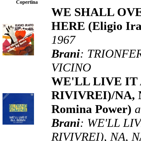
Copertina
WE SHALL OV
HERE (Eligio Ir
1967
Brani
: TRIONFE
VICINO
WE'LL LIVE IT
RIVIVREI)/NA, N
Romina Power)
a
Brani
: WE'LL LI
RIVIVREI), NA, N