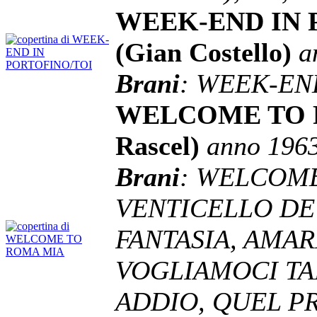
WEEK-END IN 
(Gian Costello)
a
Brani
: WEEK-EN
WELCOME TO R
Rascel)
anno 196
Brani
: WELCOME
VENTICELLO DE
FANTASIA, AMAR
VOGLIAMOCI TAN
ADDIO, QUEL PR