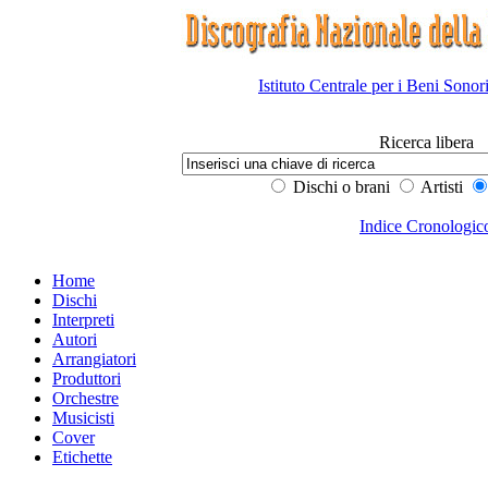
Istituto Centrale per i Beni Sonor
Ricerca libera
Dischi o brani
Artisti
Indice Cronologic
Home
Dischi
Interpreti
Autori
Arrangiatori
Produttori
Orchestre
Musicisti
Cover
Etichette