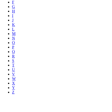
F
G
H
I
J
K
L
M
N
O
P
Q
R
S
T
U
V
W
X
Y
Z