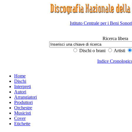
Istituto Centrale per i Beni Sonor
Ricerca libera
Dischi o brani
Artisti
Indice Cronologic
Home
Dischi
Interpreti
Autori
Arrangiatori
Produttori
Orchestre
Musicisti
Cover
Etichette