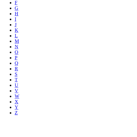
F
G
H
I
J
K
L
M
N
O
P
Q
R
S
T
U
V
W
X
Y
Z