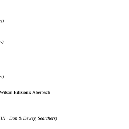
s)
s)
s)
y Wilson
Edizioni:
Aberbach
 - Don & Dewey, Searchers)