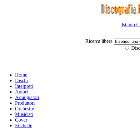
Istituto 
Ricerca libera
Disc
Home
Dischi
Interpreti
Autori
Arrangiatori
Produttori
Orchestre
Musicisti
Cover
Etichette