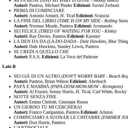
MI FA BENE
(AND MY BABY IS GONE - Moody Blues)
Autori:
Pantros, Michael Pinder
Edizioni:
Suvini Zerboni
PRIMA DI COMINCIARE
Autori:
Antonio Amurri, H. Tical
Edizioni:
Sciascia
LA FINE DEL LIBRO
(TIME IS ON MY SIDE - Rolling Stone
Autori:
Norman Meade, Pantros
Edizioni:
Aromando
SEI FELICE
(TIRED OF WAITING FOR YOU - Kinks)
Autori:
Ray Davies, Pantros
Edizioni:
Kassner
LA DEN DA DA
(LA-DO-DADA - Dale Hawkins, Blue Thing
Autori:
Dale Hawkins, Stanley Lewis, Pantros
SE CREDI A QUELLO CHE
Autori:
P.A.S.
Edizioni:
La Voce del Padrone
Lato B
SEI GIÀ DI UN ALTRO
(DON'T WORRY BABY - Beach Boy
Autori:
Pantros, Brian Wilson
Edizioni:
Aberbach
PAPÀ E MAMMÀ
(PAPA-OOM-MOW-MOW - Rivingtons)
Autori:
Al Frazier, Sonny Harris, H. Tical, Carl White, Rock
NOTTE SENZA FINE
Autori:
Emma Chelotti, Giuseppe Russo
UN GIORNO TU MI CERCHERAI
Autori:
Franco Campanino, Pantros
Edizioni:
Ariston
COMINCIAMO A SUONAR LE CHITARRE
(FARMER JOHN
Autori:
Don Harris, Pantros
L'ANTISOCIALE