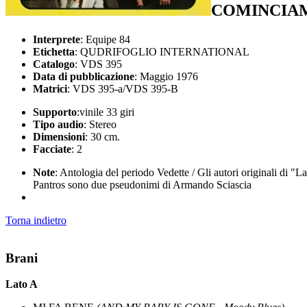
COMINCIAM
Interprete
: Equipe 84
Etichetta
: QUDRIFOGLIO INTERNATIONAL
Catalogo
: VDS 395
Data di pubblicazione
: Maggio 1976
Matrici
: VDS 395-a/VDS 395-B
Supporto
:vinile 33 giri
Tipo audio
: Stereo
Dimensioni
: 30 cm.
Facciate
: 2
Note
: Antologia del periodo Vedette / Gli autori originali d
Pantros sono due pseudonimi di Armando Sciascia
Torna indietro
Brani
Lato A