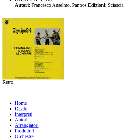
Autori:
Francesco Anselmo, Pantros
Edizioni:
Sciascia
Retro
Home
Dischi
Interpreti
Autori
Arrangiatori
Produttori
Orchestre