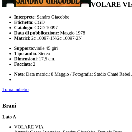
VOLARE VI
Interprete
: Sandro Giacobbe
Etichetta
: CGD
Catalogo
: CGD 10097
Data di pubblicazione
: Maggio 1978
Matrici
: 2c 10097-1N/2c 10097-2N
Supporto
:vinile 45 giri
Tipo audio
: Stereo
Dimensioni
: 17,5 cm.
Facciate
: 2
Note
: Data matrici: 8 Maggio / Fotografia: Studio Chatè Rebel 
Torna indietro
Brani
Lato A
VOLARE VIA