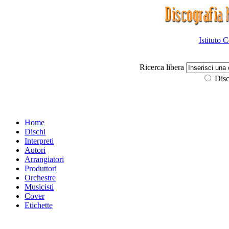
Istituto 
Ricerca libera
Disc
Home
Dischi
Interpreti
Autori
Arrangiatori
Produttori
Orchestre
Musicisti
Cover
Etichette