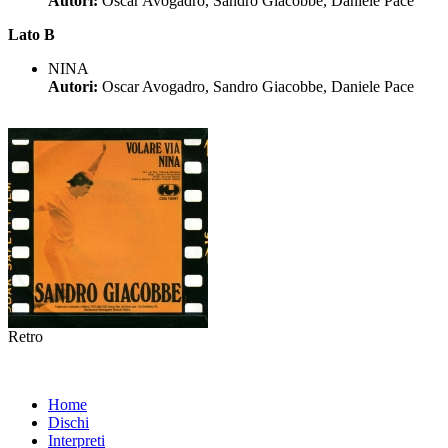
Autori:
Oscar Avogadro, Sandro Giacobbe, Daniele Pace
Lato B
NINA
Autori:
Oscar Avogadro, Sandro Giacobbe, Daniele Pace
Retro
Home
Dischi
Interpreti