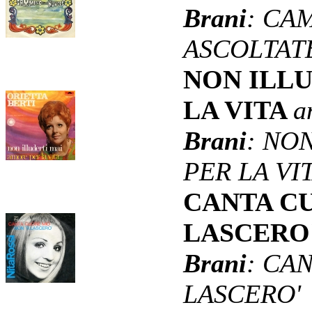
Brani
: CA
ASCOLTAT
NON ILL
LA VITA
a
Brani
: NO
PER LA VI
CANTA C
LASCERO
Brani
: CA
LASCERO'