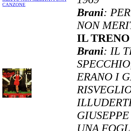
Brani
: PE
NON MERI
IL TREN
Brani
: IL
SPECCHIO,
ERANO I G
RISVEGLIO
ILLUDERTI
GIUSEPPE
UNA FOGL