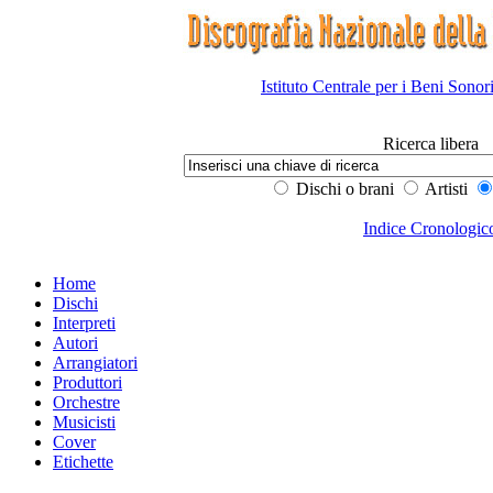
Istituto Centrale per i Beni Sonor
Ricerca libera
Dischi o brani
Artisti
Indice Cronologic
Home
Dischi
Interpreti
Autori
Arrangiatori
Produttori
Orchestre
Musicisti
Cover
Etichette