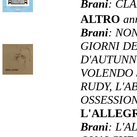
Brani
: CL
ALTRO
an
Brani
: NO
GIORNI DE
D'AUTUNNO
VOLENDO S
RUDY, L'A
OSSESSION
L'ALLEG
Brani
: L'A