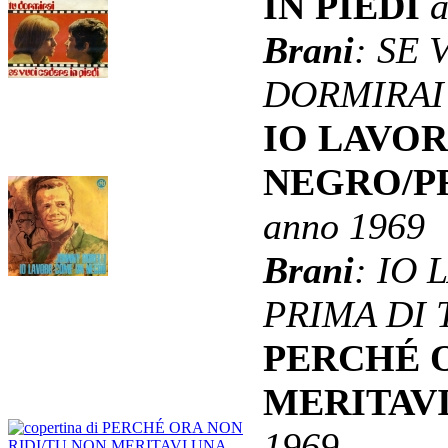
IN PIEDI
a
Brani
: SE 
DORMIRAI
IO LAVO
NEGRO/PR
anno 1969
Brani
: IO
PRIMA DI 
PERCHÉ O
MERITAV
1969