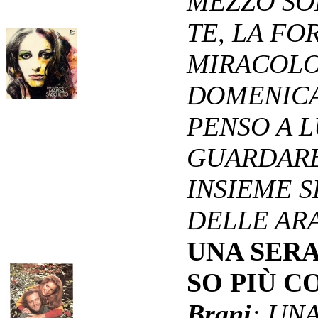
MEZZO SO
TE, LA FO
MIRACOLO
DOMENICA 
PENSO A L
GUARDARE
INSIEME 
DELLE AR
UNA SERA
SO PIÙ 
Brani
: UNA