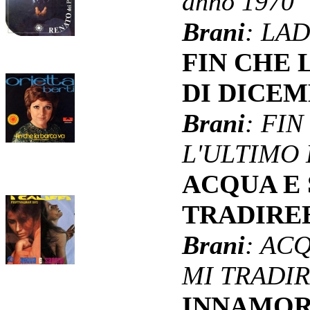
anno 1970
Brani
: LA
FIN CHE 
DI DICE
Brani
: FIN
L'ULTIMO
ACQUA E 
TRADIRE
Brani
: AC
MI TRADI
INNAMORAT