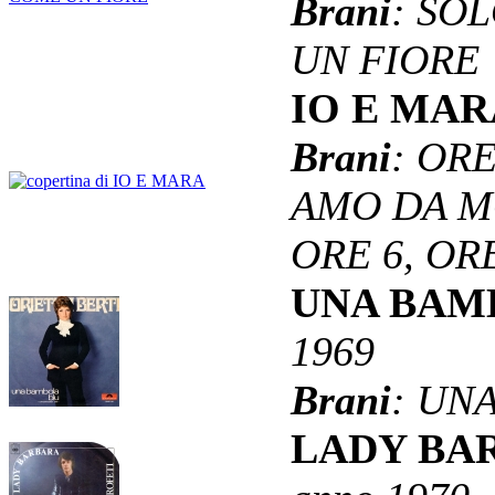
Brani
: SO
UN FIORE
IO E MA
Brani
: ORE
AMO DA MO
ORE 6, ORE
UNA BAMB
1969
Brani
: UN
LADY BA