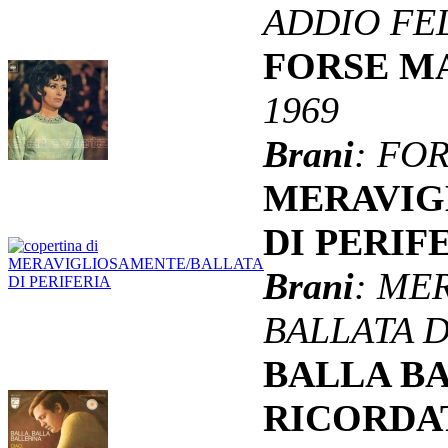
ADDIO FE
FORSE MA
1969
Brani
: FO
MERAVIG
DI PERIF
Brani
: ME
BALLATA D
BALLA B
RICORDA