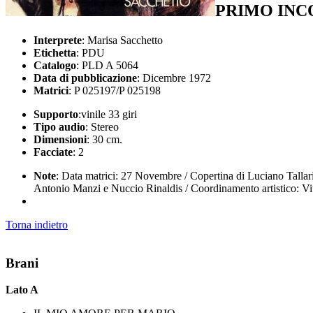
PRIMO IN
Interprete
: Marisa Sacchetto
Etichetta
: PDU
Catalogo
: PLD A 5064
Data di pubblicazione
: Dicembre 1972
Matrici
: P 025197/P 025198
Supporto
:vinile 33 giri
Tipo audio
: Stereo
Dimensioni
: 30 cm.
Facciate
: 2
Note
: Data matrici: 27 Novembre / Copertina di Luciano Tallari
Antonio Manzi e Nuccio Rinaldis / Coordinamento artistico: Vitt
Torna indietro
Brani
Lato A