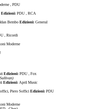
derne , PDU
i
Edizioni:
PDU , RCA
aldan Bembo
Edizioni:
General
U , Ricordi
oni Moderne
U
sti
Edizioni:
PDU , Fox
ullivan)
ti
Edizioni:
April Music
ffici, Piero Soffici
Edizioni:
PDU
oni Moderne
ED - Cher)