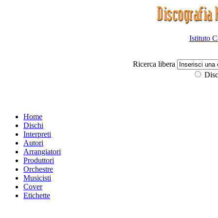
Istituto 
Ricerca libera
Disc
Home
Dischi
Interpreti
Autori
Arrangiatori
Produttori
Orchestre
Musicisti
Cover
Etichette