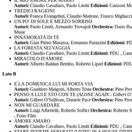
IL MIO AMORE PER MARIO
Autori:
Claudio Cavallaro, Paolo Limiti
Edizioni:
Canzoni Mo
TREDICI RAGIONI
Autori:
Franca Evangelisti, Claudio Mattone, Franco Migliacc
UN PO' DI SOLE E MEZZO SORRISO
Autori:
Paolo Limiti, Armando Trovajoli
Orchestra:
Dario B
Music
INNAMORATA DI TE
Autori:
Gian Pietro Marazza, Ermanno Parazzini
Edizioni:
PD
LA FORESTA SELVAGGIA
Autori:
Claudio Cavallaro, Paolo Limiti
Edizioni:
PDU , Canz
MIRACOLO D'AMORE
Autori:
Alberto Baldan Bembo, Roberto Lipari
Edizioni:
PD
Lato B
E LA DOMENICA LUI MI PORTA VIA
Autori:
Gualtiero Malgoni, Alberto Testa
Orchestra:
Pino Pre
PENSO A LUI E STO CON TE
(ALONE AGAIN - Gilbert O'S
Autori:
Gilbert O'Sullivan, Daniele Pace
Orchestra:
Pino Pres
NON MI GUARDARE
Autori:
Luigi Albertelli, Roberto Soffici
Orchestra:
Roberto So
, Fono Film
AMORE AMARO
Autori:
Claudio Cavallaro, Paolo Limiti
Edizioni:
PDU , Canz
STARE INSIEME SEPARATI
(LIVING IN A HOUSE DIVID