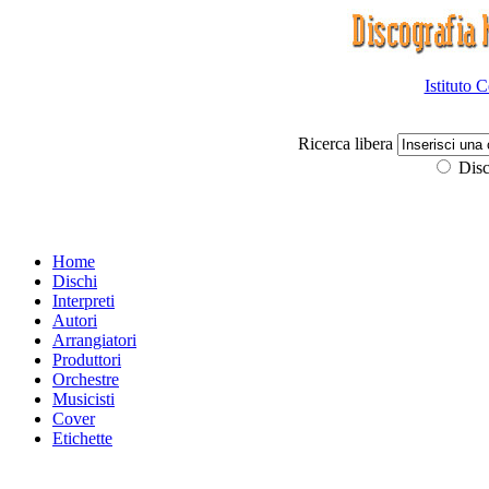
Istituto 
Ricerca libera
Disc
Home
Dischi
Interpreti
Autori
Arrangiatori
Produttori
Orchestre
Musicisti
Cover
Etichette