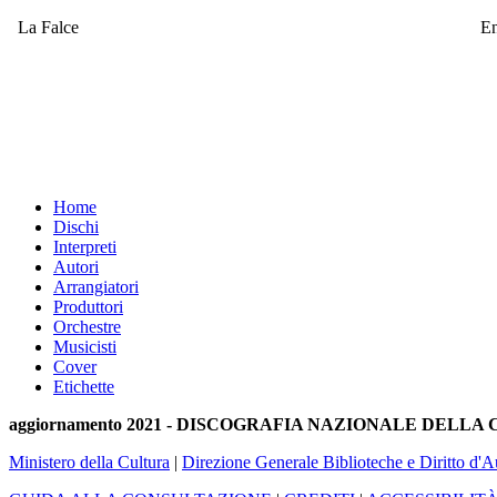
La Falce
En
Home
Dischi
Interpreti
Autori
Arrangiatori
Produttori
Orchestre
Musicisti
Cover
Etichette
aggiornamento 2021 - DISCOGRAFIA NAZIONALE DELL
Ministero della Cultura
|
Direzione Generale Biblioteche e Diritto d'A