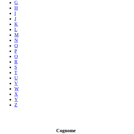
G
H
I
J
K
L
M
N
O
P
Q
R
S
T
U
V
W
X
Y
Z
Cognome