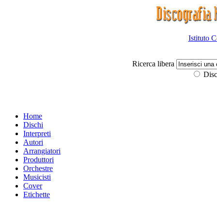
Istituto 
Ricerca libera
Disc
Home
Dischi
Interpreti
Autori
Arrangiatori
Produttori
Orchestre
Musicisti
Cover
Etichette