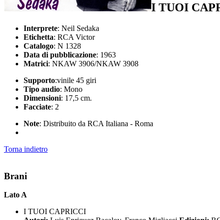
I TUOI CA
Interprete
: Neil Sedaka
Etichetta
: RCA Victor
Catalogo
: N 1328
Data di pubblicazione
: 1963
Matrici
: NKAW 3906/NKAW 3908
Supporto
:vinile 45 giri
Tipo audio
: Mono
Dimensioni
: 17,5 cm.
Facciate
: 2
Note
: Distribuito da RCA Italiana - Roma
Torna indietro
Brani
Lato A
I TUOI CAPRICCI