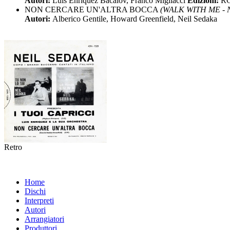
Autori:
Luis Enriquez Bacalov, Franco Migliacci
Edizioni:
R
NON CERCARE UN'ALTRA BOCCA
(WALK WITH ME - Ne
Autori:
Alberico Gentile, Howard Greenfield, Neil Sedaka
Retro
Home
Dischi
Interpreti
Autori
Arrangiatori
Produttori