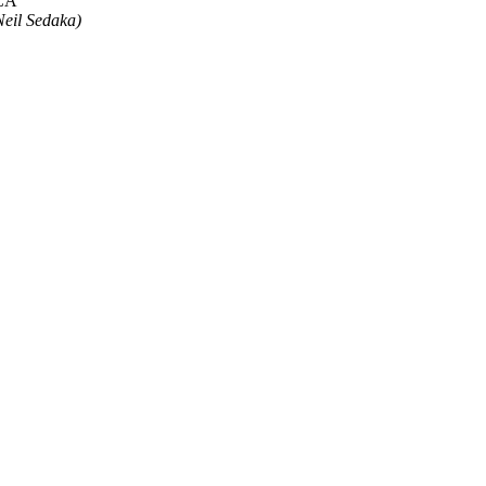
CA
il Sedaka)