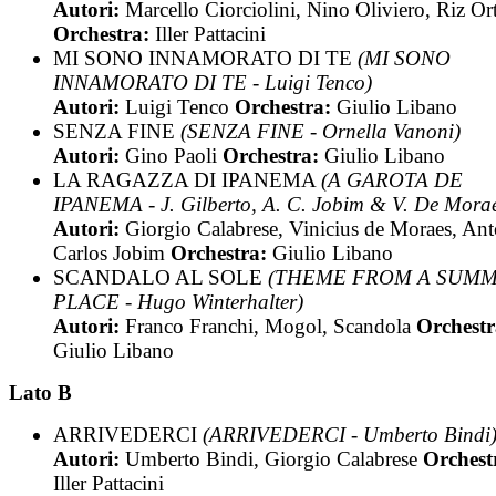
Autori:
Marcello Ciorciolini, Nino Oliviero, Riz Or
Orchestra:
Iller Pattacini
MI SONO INNAMORATO DI TE
(MI SONO
INNAMORATO DI TE - Luigi Tenco)
Autori:
Luigi Tenco
Orchestra:
Giulio Libano
SENZA FINE
(SENZA FINE - Ornella Vanoni)
Autori:
Gino Paoli
Orchestra:
Giulio Libano
LA RAGAZZA DI IPANEMA
(A GAROTA DE
IPANEMA - J. Gilberto, A. C. Jobim & V. De Mora
Autori:
Giorgio Calabrese, Vinicius de Moraes, An
Carlos Jobim
Orchestra:
Giulio Libano
SCANDALO AL SOLE
(THEME FROM A SUM
PLACE - Hugo Winterhalter)
Autori:
Franco Franchi, Mogol, Scandola
Orchestr
Giulio Libano
Lato B
ARRIVEDERCI
(ARRIVEDERCI - Umberto Bindi
Autori:
Umberto Bindi, Giorgio Calabrese
Orchest
Iller Pattacini