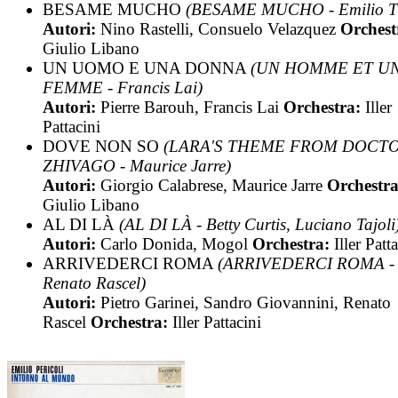
BESAME MUCHO
(BESAME MUCHO - Emilio T
Autori:
Nino Rastelli, Consuelo Velazquez
Orchest
Giulio Libano
UN UOMO E UNA DONNA
(UN HOMME ET U
FEMME - Francis Lai)
Autori:
Pierre Barouh, Francis Lai
Orchestra:
Iller
Pattacini
DOVE NON SO
(LARA'S THEME FROM DOCT
ZHIVAGO - Maurice Jarre)
Autori:
Giorgio Calabrese, Maurice Jarre
Orchestra
Giulio Libano
AL DI LÀ
(AL DI LÀ - Betty Curtis, Luciano Tajoli
Autori:
Carlo Donida, Mogol
Orchestra:
Iller Patt
ARRIVEDERCI ROMA
(ARRIVEDERCI ROMA -
Renato Rascel)
Autori:
Pietro Garinei, Sandro Giovannini, Renato
Rascel
Orchestra:
Iller Pattacini