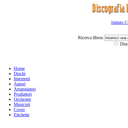
Istituto 
Ricerca libera
Disc
Home
Dischi
Interpreti
Autori
Arrangiatori
Produttori
Orchestre
Musicisti
Cover
Etichette