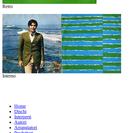
Retro
Interno
Home
Dischi
Interpreti
Autori
Arrangiatori
Produttori