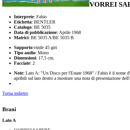
VORREI SA
Interprete
: Fabio
Etichetta
: BENTLER
Catalogo
: BE 5035
Data di pubblicazione
: Aprile 1968
Matrici
: BE 5035 A/BE 5035 B
Supporto
:vinile 45 giri
Tipo audio
: Mono
Dimensioni
: 17,5 cm.
Facciate
: 2
Note
: Lato A: "Un Disco per l'Estate 1968" / Fabio è il nome d'
apribili sul lato destro a mostrare una nota di presentazione dell'
Torna indietro
Brani
Lato A