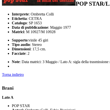
POP STAR/L
Interprete
: Ombretta Colli
Etichetta
: CETRA
Catalogo
: SP 1653
Data di pubblicazione
: Maggio 1977
Matrici
: M 10927/M 10928
Supporto
:vinile 45 giri
Tipo audio
: Stereo
Dimensioni
: 17,5 cm.
Facciate
: 2
Note
: Data matrici: 3 Maggio / Lato A: sigla della trasmissione 
Torna indietro
Brani
Lato A
POP STAR