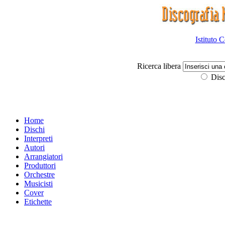
Istituto 
Ricerca libera
Disc
Home
Dischi
Interpreti
Autori
Arrangiatori
Produttori
Orchestre
Musicisti
Cover
Etichette