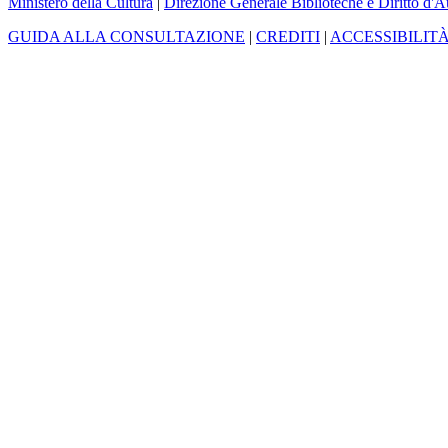
Ministero della Cultura
|
Direzione Generale Biblioteche e Diritto d'A
GUIDA ALLA CONSULTAZIONE
|
CREDITI
|
ACCESSIBILIT