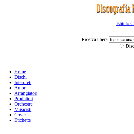
Istituto 
Ricerca libera
Disc
Home
Dischi
Interpreti
Autori
Arrangiatori
Produttori
Orchestre
Musicisti
Cover
Etichette