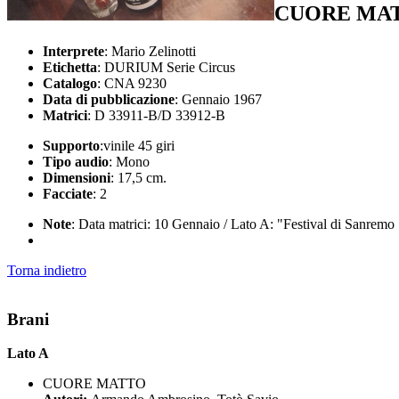
CUORE MAT
Interprete
: Mario Zelinotti
Etichetta
: DURIUM Serie Circus
Catalogo
: CNA 9230
Data di pubblicazione
: Gennaio 1967
Matrici
: D 33911-B/D 33912-B
Supporto
:vinile 45 giri
Tipo audio
: Mono
Dimensioni
: 17,5 cm.
Facciate
: 2
Note
: Data matrici: 10 Gennaio / Lato A: "Festival di Sanremo
Torna indietro
Brani
Lato A
CUORE MATTO