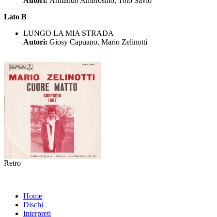
Autori:
Armando Ambrosino, Totò Savio
Lato B
LUNGO LA MIA STRADA
Autori:
Giosy Capuano, Mario Zelinotti
Retro
Home
Dischi
Interpreti