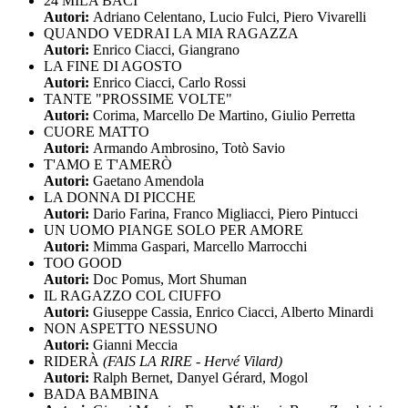
24 MILA BACI
Autori:
Adriano Celentano, Lucio Fulci, Piero Vivarelli
QUANDO VEDRAI LA MIA RAGAZZA
Autori:
Enrico Ciacci, Giangrano
LA FINE DI AGOSTO
Autori:
Enrico Ciacci, Carlo Rossi
TANTE "PROSSIME VOLTE"
Autori:
Corima, Marcello De Martino, Giulio Perretta
CUORE MATTO
Autori:
Armando Ambrosino, Totò Savio
T'AMO E T'AMERÒ
Autori:
Gaetano Amendola
LA DONNA DI PICCHE
Autori:
Dario Farina, Franco Migliacci, Piero Pintucci
UN UOMO PIANGE SOLO PER AMORE
Autori:
Mimma Gaspari, Marcello Marrocchi
TOO GOOD
Autori:
Doc Pomus, Mort Shuman
IL RAGAZZO COL CIUFFO
Autori:
Giuseppe Cassia, Enrico Ciacci, Alberto Minardi
NON ASPETTO NESSUNO
Autori:
Gianni Meccia
RIDERÀ
(FAIS LA RIRE - Hervé Vilard)
Autori:
Ralph Bernet, Danyel Gérard, Mogol
BADA BAMBINA