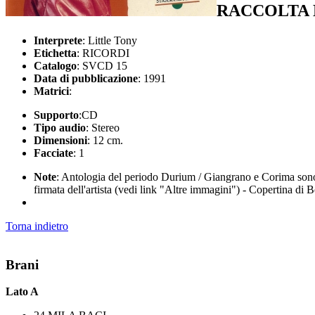
RACCOLTA 
Interprete
: Little Tony
Etichetta
: RICORDI
Catalogo
: SVCD 15
Data di pubblicazione
: 1991
Matrici
:
Supporto
:CD
Tipo audio
: Stereo
Dimensioni
: 12 cm.
Facciate
: 1
Note
: Antologia del periodo Durium / Giangrano e Corima sono 
firmata dell'artista (vedi link "Altre immagini") - Copertina di 
Torna indietro
Brani
Lato A