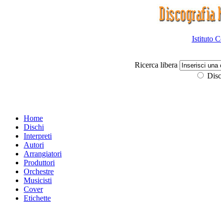
Istituto 
Ricerca libera
Disc
Home
Dischi
Interpreti
Autori
Arrangiatori
Produttori
Orchestre
Musicisti
Cover
Etichette