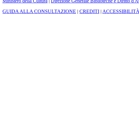
Ministero della Cultura
|
Direzione Generale Biblioteche e Diritto d'A
GUIDA ALLA CONSULTAZIONE
|
CREDITI
|
ACCESSIBILIT