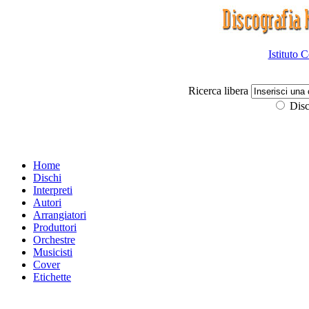
Istituto 
Ricerca libera
Disc
Home
Dischi
Interpreti
Autori
Arrangiatori
Produttori
Orchestre
Musicisti
Cover
Etichette