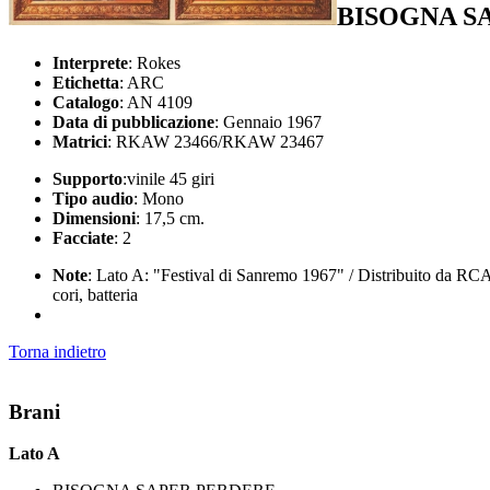
BISOGNA S
Interprete
: Rokes
Etichetta
: ARC
Catalogo
: AN 4109
Data di pubblicazione
: Gennaio 1967
Matrici
: RKAW 23466/RKAW 23467
Supporto
:vinile 45 giri
Tipo audio
: Mono
Dimensioni
: 17,5 cm.
Facciate
: 2
Note
: Lato A: "Festival di Sanremo 1967" / Distribuito da RCA
cori, batteria
Torna indietro
Brani
Lato A