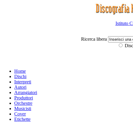
Istituto 
Ricerca libera
Disc
Home
Dischi
Interpreti
Autori
Arrangiatori
Produttori
Orchestre
Musicisti
Cover
Etichette