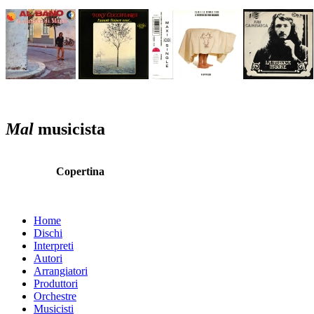
Mal
musicista
Copertina
Home
Dischi
Interpreti
Autori
Arrangiatori
Produttori
Orchestre
Musicisti