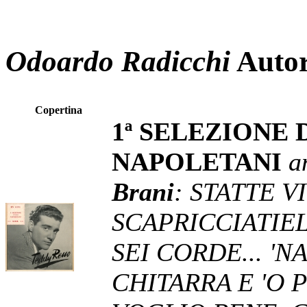
Odoardo Radicchi
Auto
Copertina
1ª SELEZIONE 
NAPOLETANI
a
Brani
: STATTE V
SCAPRICCIATIE
SEI CORDE... 'N
CHITARRA E 'O 