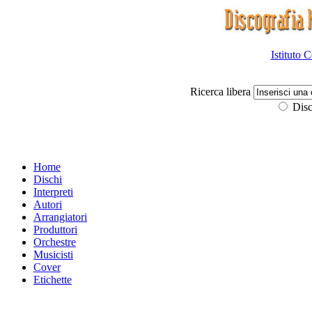
Istituto 
Ricerca libera
Disc
Home
Dischi
Interpreti
Autori
Arrangiatori
Produttori
Orchestre
Musicisti
Cover
Etichette