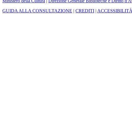
Ministero della Cultura
|
Direzione Generale Biblioteche e Diritto d'A
GUIDA ALLA CONSULTAZIONE
|
CREDITI
|
ACCESSIBILIT