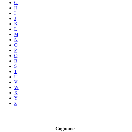
G
H
I
J
K
L
M
N
O
P
Q
R
S
T
U
V
W
X
Y
Z
Cognome