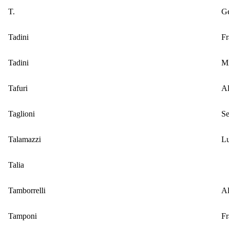
T.
G
Tadini
Fr
Tadini
Mi
Tafuri
Al
Taglioni
Se
Talamazzi
L
Talia
Tamborrelli
A
Tamponi
Fr