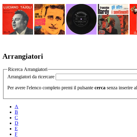
Arrangiatori
Ricerca Arrangiatori
Arrangiatori da ricercare
Per avere l'elenco completo premi il pulsante
cerca
senza inserire al
A
B
C
D
E
F