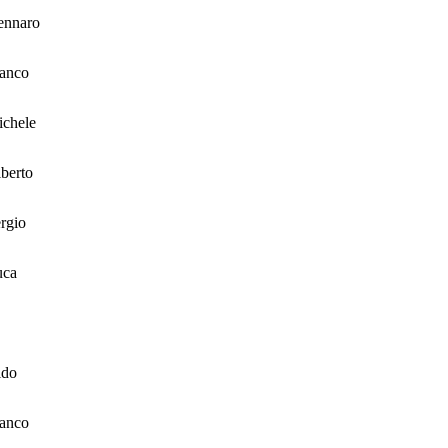
ennaro
anco
chele
berto
rgio
uca
ldo
anco