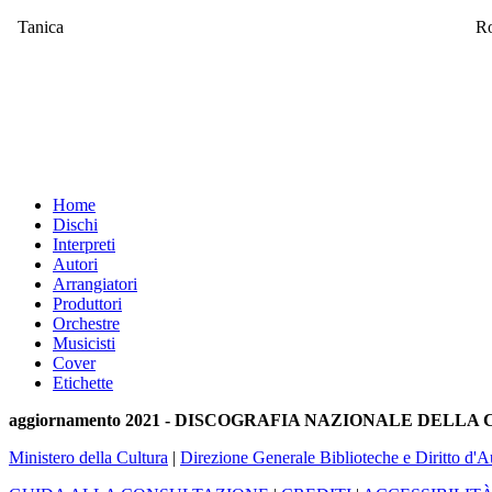
Tanica
R
Home
Dischi
Interpreti
Autori
Arrangiatori
Produttori
Orchestre
Musicisti
Cover
Etichette
aggiornamento 2021 - DISCOGRAFIA NAZIONALE DELL
Ministero della Cultura
|
Direzione Generale Biblioteche e Diritto d'A