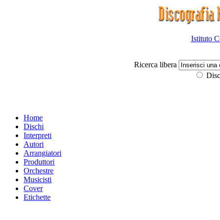
Istituto 
Ricerca libera
Disc
Home
Dischi
Interpreti
Autori
Arrangiatori
Produttori
Orchestre
Musicisti
Cover
Etichette